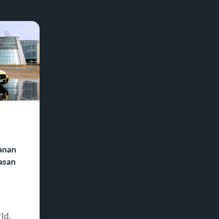
anan
asan
ld,