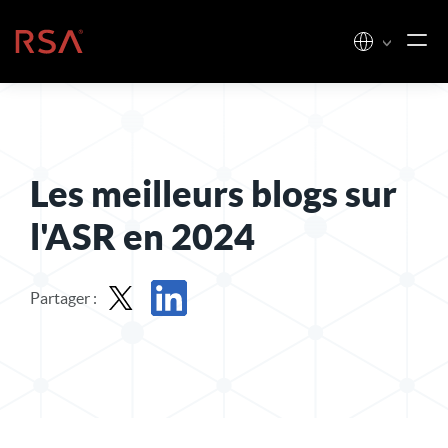
Skip to content
Accueil
Les meilleurs blogs sur
l'ASR en 2024
Partager :
Part dans X
Partager sur LinkedIn