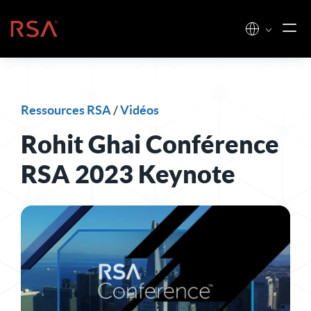
Skip to content
Accueil
Ressources RSA
/
Vidéos
Rohit Ghai Conférence
RSA 2023 Keynote