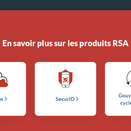
En savoir plus sur les produits RSA
Gouv
us
SecurID
cycl