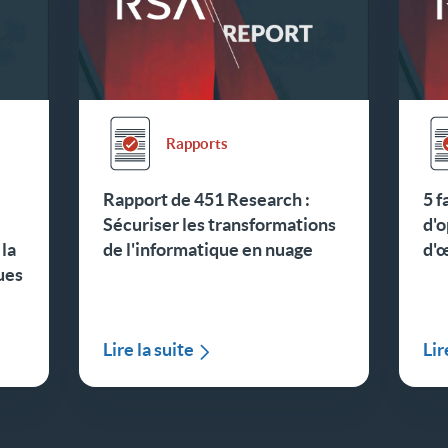
Rapports
Rapport de 451 Research :
5 f
Sécuriser les transformations
d'o
 la
de l'informatique en nuage
d'
ues
Lire la suite
Lir