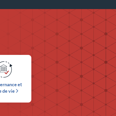
ernance et
e de vie