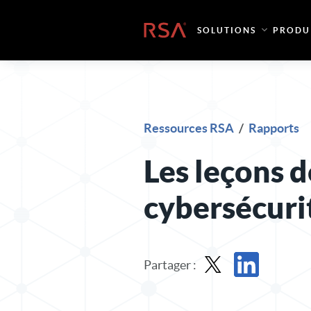
Skip to content
Accueil
SOLUTIONS
PRODU
Ressources RSA
/
Rapports
Les leçons d
cybersécuri
Partager :
Partager le rapport dan
Partager le rappo