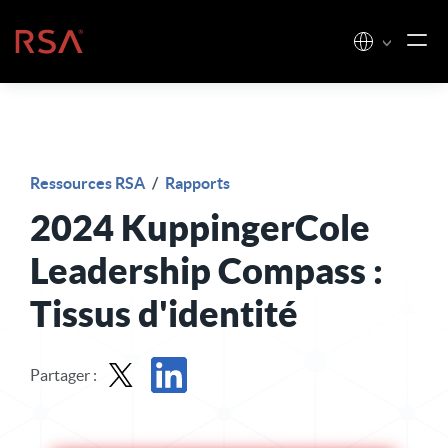
Skip to content
Accueil
Ressources RSA
/
Rapports
2024 KuppingerCole
Leadership Compass :
Tissus d'identité
Partager :
Partager le rapport dans X
Partager le rapport sur LinkedIn