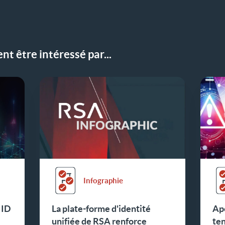
t être intéressé par...
Infographie
 ID
La plate-forme d'identité
Ape
unifiée de RSA renforce
te