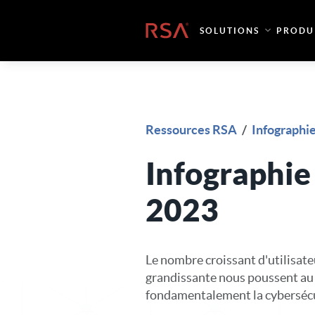
Skip to content
Accueil
SOLUTIONS
PRODU
Ressources RSA
/
Infographi
Infographie
2023
Le nombre croissant d'utilisate
grandissante nous poussent au 
fondamentalement la cybersécu