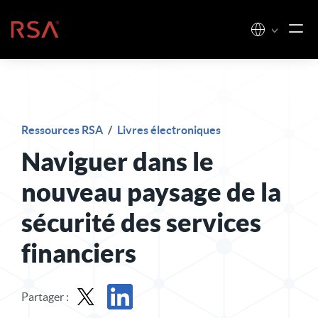
Skip to content
Accueil
Ressources RSA
/
Livres électroniques
Naviguer dans le
nouveau paysage de la
sécurité des services
financiers
Partager :