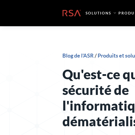
Skip to content
Accueil
SOLUTIONS
PRODU
Blog de l'ASR
/
Produits et sol
Qu'est-ce qu
sécurité de
l'informati
dématériali