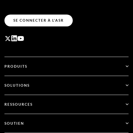
SE CONNECTER À L'ASR
PRODUITS
ID Plus
SOLUTIONS
SecurID
Passez au mode sans mot de passe
RESSOURCES
Gouvernance et cycle de vie
Authentification multifactorielle
Toutes les ressources
SOUTIEN
Gouvernement
Blog