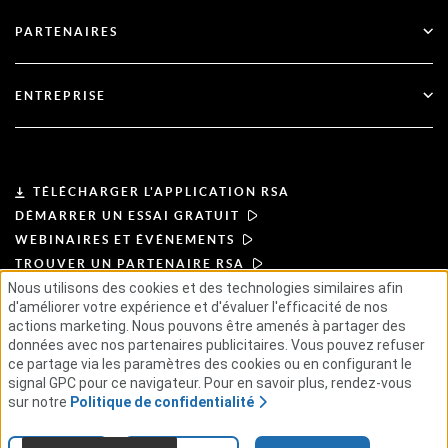
Soutien technique
Services financiers
PARTENAIRES
Webinaires et événements
Soutien à la clientèle
Recherche de partenaires
RSA + Microsoft
Documentation
ENTREPRISE
Devenir partenaire
À propos de l'ASR
Portail des partenaires
Leadership
TÉLÉCHARGER L'APPLICATION RSA
DÉMARRER UN ESSAI GRATUIT
Actualités et presse
WEBINAIRES ET ÉVÉNEMENTS
TROUVER UN PARTENAIRE RSA
Ressources
Nous utilisons des cookies et des technologies similaires afin
d'améliorer votre expérience et d'évaluer l'efficacité de nos
actions marketing. Nous pouvons être amenés à partager des
CONDITIONS D'UTILISATION
Carrières
POLITIQUE DE CONFIDENTIALITÉ
données avec nos partenaires publicitaires. Vous pouvez refuser
ACCORDS TYPES
PRINCIPES DU FOURNISSEUR
ce partage via les paramètres des cookies ou en configurant le
CHAÎNE D'APPROVISIONNEMENT ÉTHIQUE
GSE
signal GPC pour ce navigateur. Pour en savoir plus, rendez-vous
sur notre
Politique de confidentialité
© 2026 RSA Security USA LLC ou ses filiales. Tous droits réservés.