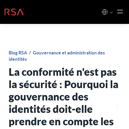
Skip to content
Accueil
Blog RSA
/
Gouvernance et administration des
identités
La conformité n'est pas
la sécurité : Pourquoi la
gouvernance des
identités doit-elle
prendre en compte les