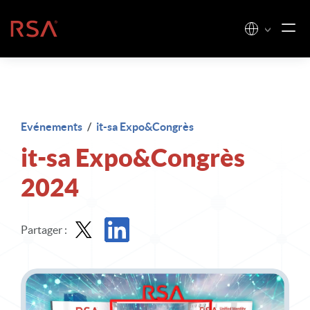
Skip to content
Accueil
Evénements
/
it-sa Expo&Congrès
it-sa Expo&Congrès
2024
Partager :
Part dans X
Partager sur LinkedIn