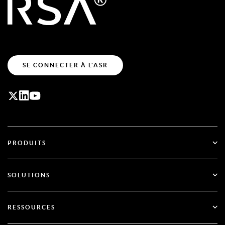
SE CONNECTER À L'ASR
PRODUITS
ID Plus
SOLUTIONS
SecurID
Passez au mode sans mot de passe
RESSOURCES
Gouvernance et cycle de vie
Authentification multifactorielle