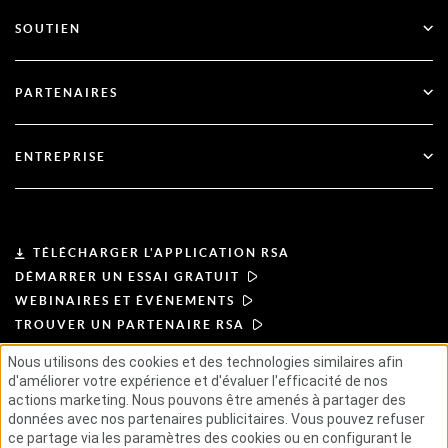
Toutes les ressources
SOUTIEN
Gouvernement
Blog
Support technique
Services financiers
PARTENAIRES
Webinaires et événements
Soutien à la clientèle
Recherche de partenaires
RSA + Microsoft
Documentation
ENTREPRISE
Devenir partenaire
À propos de l'ASR
Portail des partenaires
Leadership
TÉLÉCHARGER L'APPLICATION RSA
DÉMARRER UN ESSAI GRATUIT
Actualités et presse
WEBINAIRES ET ÉVÉNEMENTS
TROUVER UN PARTENAIRE RSA
Ressources
Nous utilisons des cookies et des technologies similaires afin
d'améliorer votre expérience et d'évaluer l'efficacité de nos
CONDITIONS D'UTILISATION
Carrières
actions marketing. Nous pouvons être amenés à partager des
POLITIQUE DE CONFIDENTIALITÉ
ACCORDS TYPES
données avec nos partenaires publicitaires. Vous pouvez refuser
PRINCIPES APPLICABLES AUX FOURNISSEURS
ce partage via les paramètres des cookies ou en configurant le
CHAÎNE D'APPROVISIONNEMENT ÉTHIQUE
GSE