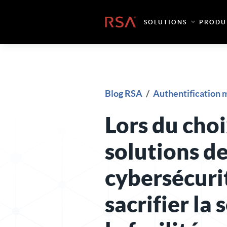
Skip to content
Accueil
SOLUTIONS
PRODU
Blog RSA
/
Authentification m
Lors du cho
solutions d
cybersécurit
sacrifier la 