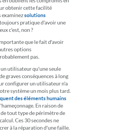
les en oublient les compromis en
r obtenir cette facilité
us examinez
solutions
t toujours pratique d'avoir une
eux c'est, non ?
 importante que le fait d'avoir
autres options
 Probablement pas.
 un utilisateur qu'une seule
t de graves conséquences à long
ur configurer un utilisateur n'a
otre système un mois plus tard.
liquent des éléments humains
 l'hameçonnage. En raison de
 de tout type de périmètre de
 calcul. Ces 30 secondes ne
rer à la réparation d'une faille.