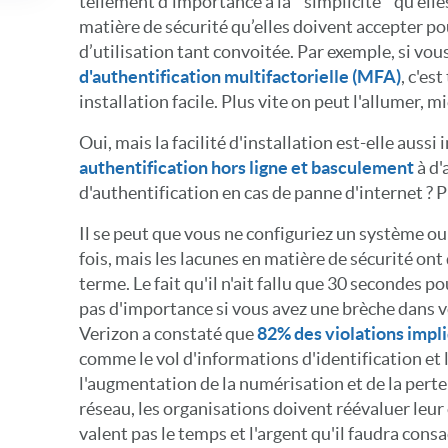
tellement d’importance à la “ simplicité ” qu’el
matière de sécurité qu’elles doivent accepter pou
d’utilisation tant convoitée. Par exemple, si vo
d'authentification multifactorielle (MFA)
, c'es
installation facile. Plus vite on peut l'allumer, mi
Oui, mais la facilité d'installation est-elle aussi
authentification hors ligne et basculement
à d'
d'authentification en cas de panne d'internet ?
Il se peut que vous ne configuriez un système ou
fois, mais les lacunes en matière de sécurité on
terme. Le fait qu'il n'ait fallu que 30 secondes po
pas d'importance si vous avez une brèche dans v
Verizon a constaté que
82% des violations imp
comme le vol d'informations d'identification et
l'augmentation de la numérisation et de la perte
réseau, les organisations doivent réévaluer leur
valent pas le temps et l'argent qu'il faudra consac