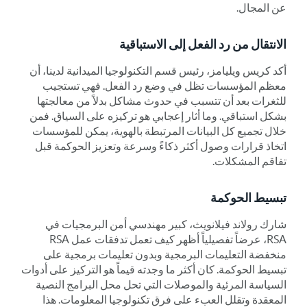
عن المجال.
الانتقال من رد الفعل إلى الاستباقية
أكد كريس ويليامز، رئيس قسم التكنولوجيا الميدانية لدينا، أن
معظم المؤسسات تظل في وضع رد الفعل. فهي تستجيب
للثغرات بعد أن تتسبب في حدوث مشاكل بدلاً من معالجتها
بشكل استباقي. وما أثار إعجابي هو تركيزه على السياق. فمن
خلال تجميع كل البيانات المرتبطة بالهوية، يمكن للمؤسسات
اتخاذ قرارات وصول أكثر ذكاءً وسرعة وتعزيز الحوكمة قبل
تفاقم المشكلات.
تبسيط الحوكمة
شارك رولاند فيلانويث، كبير مهندسي أمن البرمجيات في
RSA، عرضاً تفصيلياً أظهر كيف تعمل تدفقات عمل RSA
منخفضة التعليمات البرمجية وبدون تعليمات برمجية على
تبسيط الحوكمة. كان أكثر ما وجدته قيماً هو التركيز على أدوات
السياسة المرئية والموصلات التي تحل محل البرامج النصية
المعقدة وتقلل العبء على فرق تكنولوجيا المعلومات. هذا