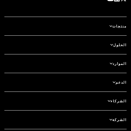
منتجات
آي دي بلس
الحلول
سكيور آي دي (SecurID)
استخدم نظام الدخول بدون كلمة مرور
الموارد
الحوكمة ودورة الحياة
المصادقة متعددة العوامل
جميع الموارد
الدعم
الحوكمة
المدونة
دعم فني
الخدمات المالية
الشركاء
الندوات والفعاليات عبر الإنترنت
دعم العملاء
الباحث عن شريك
RSA + مايكروسوفت
التوثيق
الشركة
كن شريكًا