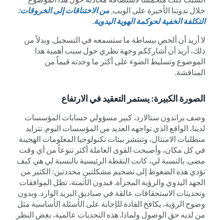
خلال ندوتنا الأخيرة على الويب,
من الاختناقات إلى الخروقات:
التكلفة الخفية لحوكمة الهوية اليدوية
.
لا أريد أن ألخص ببساطة ما ستسمعه في التسجيل. وبدلاً من
ذلك، أريد أن أشارككم وجهة نظري حول سبب أهمية هذا
الموضوع وتسليط الضوء على أكثر ما وجدته قيماً من
المناقشة.
الصورة الكبيرة: يستمر التعقيد في الارتفاع
وصف براندون ستالارد، كبير مسؤولي حسابات المؤسسات
لدينا، الواقع الذي تواجهه العديد من المؤسسات اليوم. تتزايد
متطلبات الامتثال، وتنتشر بيئات تكنولوجيا المعلومات الهجينة
في كل مكان، وأصبحت القوى العاملة أكثر تنوعاً من أي وقت
مضى. بالنسبة لي، كانت النقطة الرئيسية بالنسبة لي هي كيف
تؤدي هذه الضغوط إلى تضخيم مشكلتين محددتين: الكثير من
الجهد اليدوي والرؤية المجزأة. فبدون الأتمتة، تظل الموافقات
وتحديثات الاستحقاقات عالقة في صناديق البريد الوارد. وبدون
وضوح الرؤية، يكافح القادة للإجابة على الأسئلة الأساسية مثل
من لديه حق الوصول ولماذا. هذه التحديات عالمية، بغض النظر