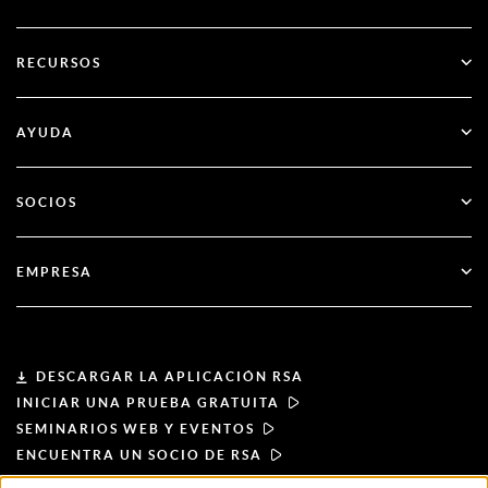
SecurID
Olvídate de las contraseñas
RECURSOS
Gobernanza y ciclo de vida
Autenticación multifactor
Todos los recursos
AYUDA
Administración pública
Blog
Apoyo técnico
Servicios financieros
SOCIOS
Seminarios web y eventos
Atención al cliente
Buscador de socios
RSA + Microsoft
Documentación
EMPRESA
Hágase socio
Acerca de RSA
Portal de socios
Liderazgo
DESCARGAR LA APLICACIÓN RSA
INICIAR UNA PRUEBA GRATUITA
Noticias y prensa
SEMINARIOS WEB Y EVENTOS
ENCUENTRA UN SOCIO DE RSA
Recursos