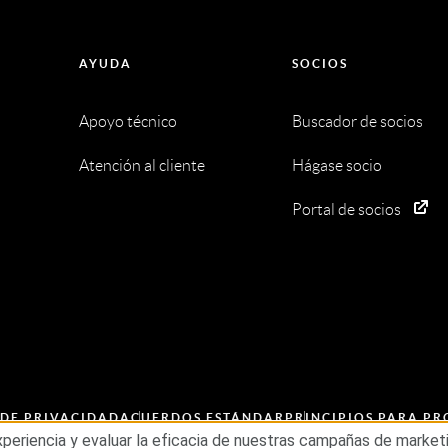
AYUDA
SOCIOS
Apoyo técnico
Buscador de socios
Atención al cliente
Hágase socio
Portal de socios
 DE PRIVACIDAD
ACUERDOS ESTÁNDAR
PRINCIPIOS PARA P
ESG
experiencia y evaluar la eficacia de nuestras campañas de mark