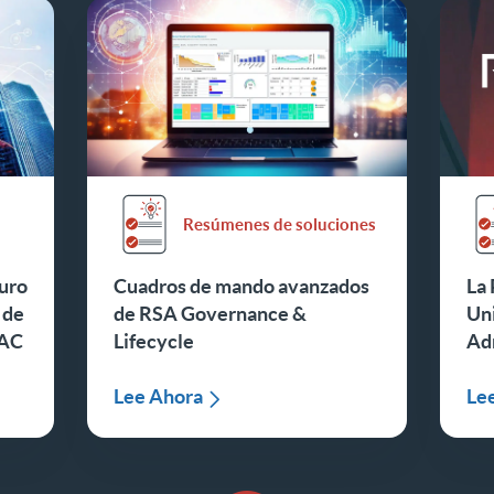
Resúmenes de soluciones
turo
Cuadros de mando avanzados
La 
 de
de RSA Governance &
Uni
PAC
Lifecycle
Adm
Lee Ahora
Le