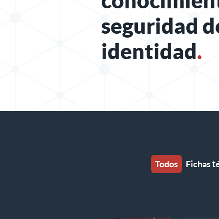
conocimien
seguridad d
identidad
.
Todos
Fichas t