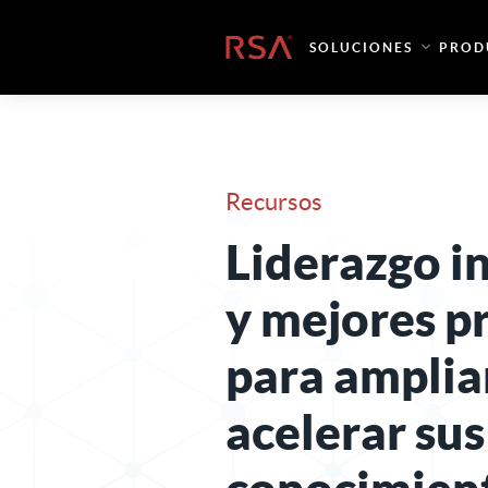
Ir al contenido
Inicio
SOLUCIONES
PROD
Recursos
Liderazgo i
y mejores p
para amplia
acelerar sus