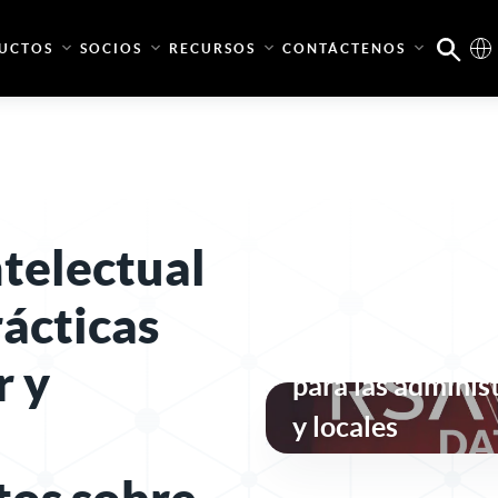
UCTOS
SOCIOS
RECURSOS
CONTÁCTENOS
ntelectual
Seguridad de ide
rácticas
conforme a la no
r y
para las adminis
y locales