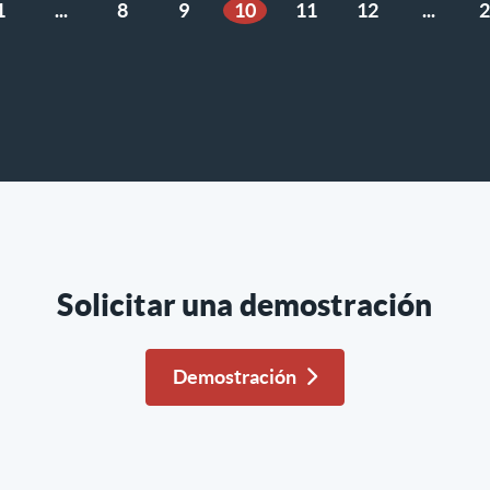
1
...
8
9
10
11
12
...
2
ior
Solicitar una demostración
Demostración