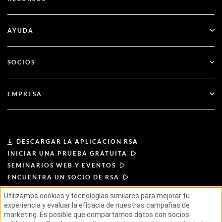
Gobernanza y ciclo de vida
Autenticación multifactor
Todos los recursos
AYUDA
Administración pública
Blog
Apoyo técnico
Servicios financieros
SOCIOS
Seminarios web y eventos
Atención al cliente
Buscador de socios
RSA + Microsoft
Documentación
EMPRESA
Hágase socio
Acerca de RSA
Portal de socios
Liderazgo
DESCARGAR LA APLICACIÓN RSA
INICIAR UNA PRUEBA GRATUITA
Noticias y prensa
SEMINARIOS WEB Y EVENTOS
ENCUENTRA UN SOCIO DE RSA
Recursos
Utilizamos cookies y tecnologías similares para mejorar tu
experiencia y evaluar la eficacia de nuestras campañas de
CONDICIONES DE USO
Carreras profesionales
marketing. Es posible que compartamos datos con socios
POLÍTICA DE PRIVACIDAD