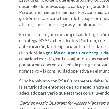
Estoy orgulloso de lo que el equipo de producto
desarrollo de nuevas capacidades y mejoras de l
Pero aún no hemos terminado: RSA continuará 
gestión de acceso a la fuerza de trabajo con nu
a las organizaciones seguras y simplifican el acc
En concreto, seguiremos impulsando la gestión 
estrategia RSA Unified Identity Platform, que co
autenticación, la inteligencia automatizada de i
ciclo de vida y
gestión de la postura de segurida
capacidad estratégica. En conjunto, estas carac
plataforma coherente diseñada para garantizar l
normativo y la continuidad operativa en el mund
Si no ha hablado con RSA últimamente, debería h
la seguridad de entornos de alto riesgo, ahora
adecuado para ver lo que estamos construyendo
Gartner, Magic Quadrant for Access Managemen