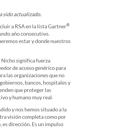
a sido actualizado.
®
cluir a RSA en la lista Gartner
undo año consecutivo.
ueremos estar y donde nuestros
Nicho significa fuerza
veedor de acceso genérico para
ara las organizaciones que no
 gobiernos, bancos, hospitales y
ienden que proteger las
tivo y humano muy real.
dido y nos hemos situado a la
tra visión completa como por
, es dirección. Es un impulso