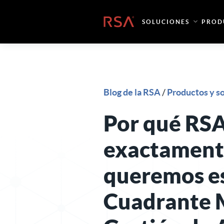
Ir al contenido
Inicio
SOLUCIONES
PROD
Blog de la RSA
/
Productos y s
Por qué RSA
exactament
queremos es
Cuadrante 