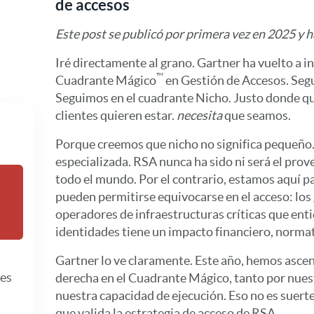
de accesos
Este post se publicó por primera vez en 2025 y h
Iré directamente al grano. Gartner ha vuelto a in
™
Cuadrante Mágico
en Gestión de Accesos. Seg
Seguimos en el cuadrante Nicho. Justo donde q
clientes quieren estar.
necesita
que seamos.
Porque creemos que nicho no significa pequeño. 
especializada. RSA nunca ha sido ni será el pro
todo el mundo. Por el contrario, estamos aquí p
pueden permitirse equivocarse en el acceso: los
operadores de infraestructuras críticas que ent
identidades tiene un impacto financiero, norma
Gartner lo ve claramente. Este año, hemos ascen
nes
derecha en el Cuadrante Mágico, tanto por nues
nuestra capacidad de ejecución. Eso no es suerte
que valida la estrategia de acceso de RSA.