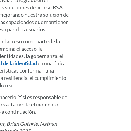
s RSA ha logrado en el
as soluciones de acceso RSA.
mejorando nuestra solución de
evas capacidades que mantienen
eso para los usuarios.
del acceso como parte de la
mbina el acceso, la
dentidades, la gobernanza, el
d de la identidad
en una única
terísticas conforman una
a resiliencia, el cumplimiento
o real.
acerlo. Y si es responsable de
 es exactamente el momento
 a continuación.
t, Brian Guthrie, Nathan