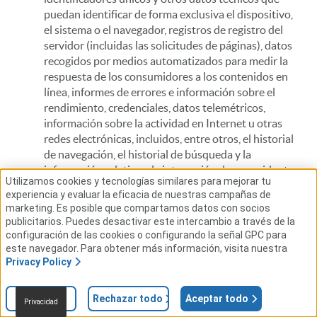
puedan identificar de forma exclusiva el dispositivo,
el sistema o el navegador, registros de registro del
servidor (incluidas las solicitudes de páginas), datos
recogidos por medios automatizados para medir la
respuesta de los consumidores a los contenidos en
línea, informes de errores e información sobre el
rendimiento, credenciales, datos telemétricos,
información sobre la actividad en Internet u otras
redes electrónicas, incluidos, entre otros, el historial
de navegación, el historial de búsqueda y la
información relativa a la interacción de un residente
Utilizamos cookies y tecnologías similares para mejorar tu
con un sitio web, una aplicación o un anuncio en
experiencia y evaluar la eficacia de nuestras campañas de
Internet.
marketing. Es posible que compartamos datos con socios
INFORMACIÓN DE SERVICIOS AL CLIENTE:
publicitarios. Puedes desactivar este intercambio a través de la
Registros de clientes que contienen información
configuración de las cookies o configurando la señal GPC para
personal, como nombre, dirección, número de
este navegador. Para obtener más información, visita nuestra
Privacy Policy
teléfono, documentos de identidad expedidos por el
gobierno, educación, empleo, estado civil, número
de cuenta bancaria, número de tarjeta de crédito,
Ajustes
Rechazar todo
Aceptar todo
Privacidad
número de tarjeta de débito o cualquier otra