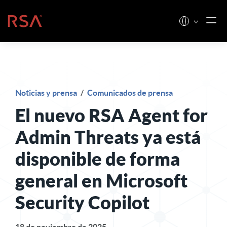
Ir al contenido
Inicio
Noticias y prensa
/
Comunicados de prensa
El nuevo RSA Agent for
Admin Threats ya está
disponible de forma
general en Microsoft
Security Copilot