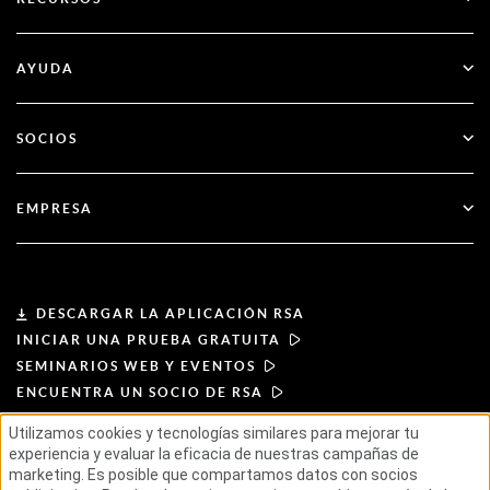
Gobernanza y ciclo de vida
Autenticación multifactor
Todos los recursos
AYUDA
Administración pública
Blog
Apoyo técnico
Servicios financieros
SOCIOS
Seminarios web y eventos
Atención al cliente
Buscador de socios
RSA + Microsoft
Documentación
EMPRESA
Hágase socio
Acerca de RSA
Portal de socios
Liderazgo
DESCARGAR LA APLICACIÓN RSA
INICIAR UNA PRUEBA GRATUITA
Noticias y prensa
SEMINARIOS WEB Y EVENTOS
ENCUENTRA UN SOCIO DE RSA
Recursos
Utilizamos cookies y tecnologías similares para mejorar tu
experiencia y evaluar la eficacia de nuestras campañas de
CONDICIONES DE USO
Carreras profesionales
marketing. Es posible que compartamos datos con socios
POLÍTICA DE PRIVACIDAD