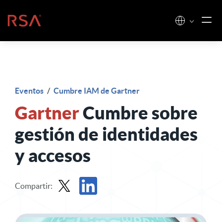
Ir al contenido
Inicio
Eventos
/
Cumbre IAM de Gartner
Gartner
Cumbre sobre
gestión de identidades
y accesos
Compartir:
Participación en X
Compartir en LinkedIn