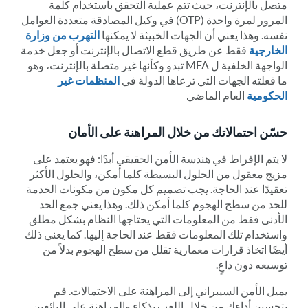
متصل بالإنترنت، حيث تتم عملية التحقق باستخدام كلمة
المرور لمرة واحدة (OTP) في وكيل المصادقة متعددة العوامل
نفسه. وهذا يعني أن الجهات الخبيثة لا يمكنها
التهرب من وزارة
الخارجية
فقط عن طريق قطع الاتصال بالإنترنت أو جعل خدمة
الواجهة الخلفية ل MFA تبدو وكأنها غير متصلة بالإنترنت، وهو
ما فعلته الجهات التي ترعاها الدولة في
المنظمات غير
الحكومية
العام الماضي
حسّن احتمالاتك من خلال المراهنة على الأمان
لا يتم الإفراط في هندسة الأمن الحقيقي أبدًا: فهو يعتمد على
مزيج معقول من الحلول البسيطة كلما أمكن، والحلول الأكثر
تعقيدًا عند الحاجة. يجب تصميم كل مكون من مكونات الخدمة
للحد من سطح الهجوم كلما أمكن ذلك. وهذا يعني جمع الحد
الأدنى فقط من المعلومات التي يحتاجها النظام بشكل مطلق
واستخدام تلك المعلومات فقط عند الحاجة إليها. كما يعني ذلك
أيضًا اتخاذ قرارات معمارية تقلل من سطح الهجوم بدلاً من
توسيعه دون داعٍ.
يميل الأمن السيبراني إلى المراهنة على الاحتمالات. قم
بتحسين أداءك من خلال اللعب بذكاء والمراهنة على البائعين