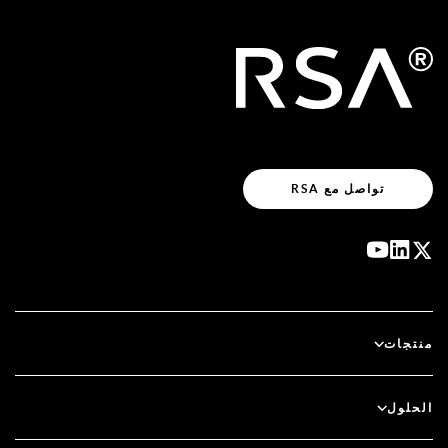
تواصل مع RSA
منتجات
آي دي بلس
الحلول
سكيور آي دي (SecurID)