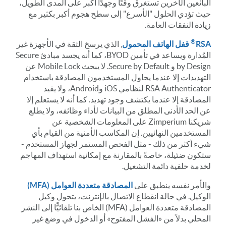
البائعين الآخرين تستغرق وقتًا وجهدًا أكبر على المدى الطويل،
حيث تؤدي الحلول "الأسرع" إلى سطح هجوم أكبر بكثير مع
زيادة النفقات العامة.
®
RSA
قفل الهاتف المحمول
, الذي يرسخ الثقة في الأجهزة غير
المُدارة ويساعد في تأمين BYOD، كما أنه يجسد مبادئ Secure
by Design و Secure by Default. لا يبحث Mobile Lock عن
التهديدات إلا عندما يحاول المستخدمون المصادقة باستخدام
RSA Authenticator لنظامي iOS وAndroid، ولا يقيد
المصادقة إلا عندما يكتشف وجود تهديد. كما أنه لا يستعلم إلا
عن الحد الأدنى المطلق من البيانات لأداء وظائفه، ولا يطلع
شريكنا Zimperium على المعلومات الشخصية عن
المستخدمين النهائيين. إن المكاسب الأمنية من القيام بأي
شيء أكثر من ذلك - مثل الفحص المستمر لجهاز المستخدم -
ستكون ضئيلة، خاصةً بالمقارنة مع إمكانية استهداف المهاجم
لخدمة خلفية دائمة التشغيل.
والأمر نفسه ينطبق على
المصادقة متعددة العوامل (MFA)
الوكيل. في حالة انقطاع الاتصال بالإنترنت، يتحول وكيل
المصادقة متعددة العوامل (MFA) الخاص بنا تلقائيًّا إلى النشر
المحلي بدلاً من «الفشل المفتوح» أو الدخول في وضع غير