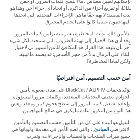
بإمكانهم تعيين مصاص دماء لنسخ كلمات المرور، أو حقن
DLL، أو تفريغ أجزاء من الذاكرة، أو اتخاذ أي إجراء آخر. وهذا هو
بيت القصيد: لا يهم حقًا ما هي الإجراءات المحددة التي اتخذها
المهاجمون عندما كانوا على الخادم المخترق.
بدلاً من ذلك، بدأت المخاطرة بنشر بنية تزامن كلمات المرور.
وقد أدى هذا الاختيار إلى تهيئة الظروف التي سمحت لكل شيء
آخر بأن يتبعه. هذا القرار هو المكافئ للأمن السيبراني لاختيار
البناء على الرمال بدلاً من حجر الأساس: قد يصمد ما تبنيه،
ولكن لماذا المخاطرة؟
آمن حسب التصميم، آمن افتراضيًا
تؤكد هجمات BlackCat / ALPHV على مدى صعوبة تأمين
الخوادم. تضيف التحديثات المتعددة، وكلمات مرور المسؤول،
وإعادة تشغيل كلمة المرور إلى سطح هجوم كبير ومعقد وهش.
هذا النوع من التكوين عادة ما يكون في صالح المهاجمين.
البديل هو البناء على كل من التأمين حسب التصميم والتأمين
الافتراضي
المبادئ
, ، والتي تضع الأمن في مقدمة أولوياتها في
جميع ميزات المنتجات والعمليات والإجراءات، وتقرب