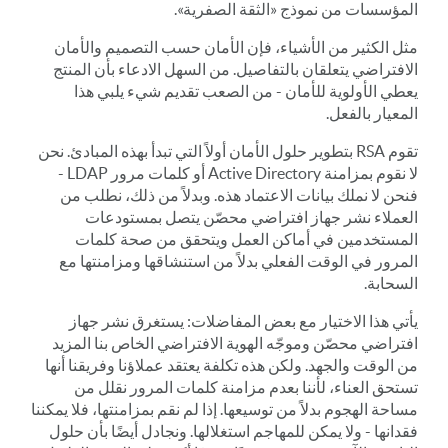
المؤسسات من نموذج «الثقة الصفرية».
مثل الكثير من الأشياء، فإن الأمان حسب التصميم والأمان
الافتراضي يتعلقان بالتفاصيل. من السهل الادعاء بأن المنتج
يعطي الأولوية للأمان - من الصعب تقديم شيء يلبي هذا
المعيار بالفعل.
تقوم RSA بتطوير حلول الأمان أولاً التي تبدأ بهذه المبادئ. نحن
لا نقوم بمزامنة Active Directory أو كلمات مرور LDAP -
فنحن لا نملك بيانات الاعتماد هذه. وبدلاً من ذلك، نطلب من
العملاء نشر جهاز افتراضي محصّن يتصل بمستودعات
المستخدمين في أماكن العمل ويتحقق من صحة كلمات
المرور في الوقت الفعلي بدلاً من استنشاقها ومزامنتها مع
السحابة.
يأتي هذا الاختيار مع بعض المفاضلات: يستغرق نشر جهاز
افتراضي محصّن وموجّه الهوية الافتراضي الخاص بنا المزيد
من الوقت والجهد. ولكن هذه تكلفة يعتقد عملاؤنا وفريقنا أنها
تستحق العناء، لأننا بعدم مزامنة كلمات المرور نقلل من
مساحة الهجوم بدلاً من توسيعها. إذا لم نقم بمزامنتها، فلا يمكننا
فقدانها - ولا يمكن للمهاجم استغلالها. ونجادل أيضًا بأن حلول