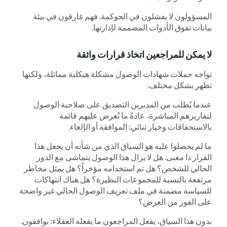
المسؤولون لا يفشلون في الحوكمة. فهم غارقون في بيئة
بيانات تفوق الأدوات المصممة لإدارتها.
لا يمكن للمراجعين اتخاذ قرارات واثقة
تواجه حملات شهادات الوصول مشكلة هيكلية مماثلة، ولكنها
تظهر بشكل مختلف.
عندما يُطلب من المديرين التصديق على صلاحية الوصول
لتقاريرهم المباشرة، عادةً ما تُعرض عليهم قائمة
بالاستحقاقات وخيار ثنائي: الموافقة أو الإلغاء.
ما لم يحصلوا عليه هو السياق الذي من شأنه أن يجعل هذا
القرار ذا معنى. هل لا يزال هذا الوصول يتماشى مع الدور
الحالي للشخص؟ هل تم استخدامه مؤخراً؟ هل يمثل مخاطر
مرتفعة بالنسبة للمجموعات النظيرة؟ هل هناك انتهاكات
للسياسة مضمنة في ملف تعريف الوصول الحالي غير واضحة
على الفور من العرض؟
بدون هذا السياق، يفعل المراجعون ما يفعله العقلاء: يوافقون.