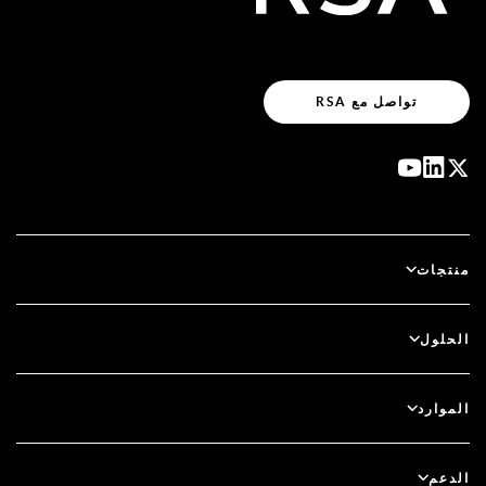
تواصل مع RSA
منتجات
آي دي بلس
الحلول
سكيور آي دي (SecurID)
استخدم نظام الدخول بدون كلمة مرور
الموارد
الحوكمة ودورة الحياة
المصادقة متعددة العوامل
جميع الموارد
الدعم