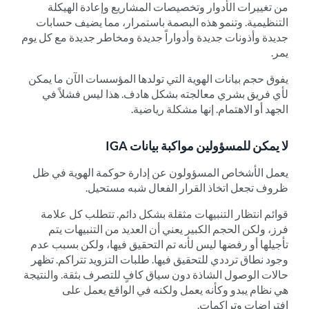
من تغييرات الأدوار وتخصيصات المشاريع وإعادة الهيكلة
التنظيمية. وتنمو هذه البصمة باستمرار، مما يضيف حسابات
جديدة وأذونات جديدة وأدواراً جديدة ومخاطر جديدة مع كل يوم
يمر.
يفوق حجم بيانات الهوية التي تولدها المؤسسات الآن ما يمكن
لأي فريق بشري معالجته بشكل هادف. هذا ليس فشلاً في
الجهد أو الاهتمام. إنها مشكلة رياضية.
لا يمكن للمسؤولين مواكبة بيانات IGA
يعمل الأشخاص المسؤولون عن إدارة حوكمة الهوية في ظل
ظروف تجعل اتخاذ القرار الفعال شبه مستحيل.
قوائم انتظار التنبيهات مثقلة بشكل دائم. تتطلب كل علامة
فرز، ولكن الحجم الكبير يعني أن العديد من التنبيهات يتم
تأجيلها أو رفضها ليس لأنه تم التحقيق فيها، ولكن بسبب عدم
وجود نطاق ترددي للتحقيق فيها. طلبات التزويد تتراكم. تظهر
حالات الوصول الشاذة دون سياق كافٍ للتصرف بثقة. والنتيجة
هي نظام يبدو وكأنه يعمل ولكنه في الواقع يعمل على
افتراضات وتراكمات.