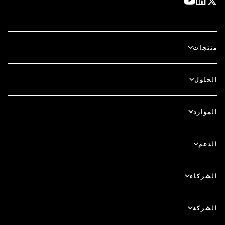
منتجات
آي دي بلس
الحلول
سكيور آي دي (SecurID)
استخدم نظام الدخول بدون كلمة مرور
الموارد
الحوكمة ودورة الحياة
المصادقة متعددة العوامل
جميع الموارد
الدعم
الحوكمة
المدونة
دعم فني
الخدمات المالية
الشركاء
الندوات والفعاليات عبر الإنترنت
دعم العملاء
الباحث عن شريك
RSA + مايكروسوفت
التوثيق
الشركة
كن شريكًا