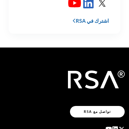
انظر RSA في X
راجع RSA في LinkedIn
شاهد RSA في يوتيوب
اشترك في RSA
تواصل مع RSA