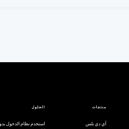
اً...
تقرير معدل ال
سكيور آي دي
الحوك
قفل 
منتجات
الحلول
آي دي بلس
استخدم نظام الدخول بدو