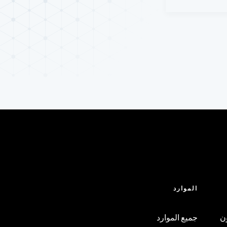
ذكاء الاصطناعي
آي دي بلس
 (SecurID)
مة ودورة الحياة
الهاتف المحمول
الموارد
ن
جميع الموارد