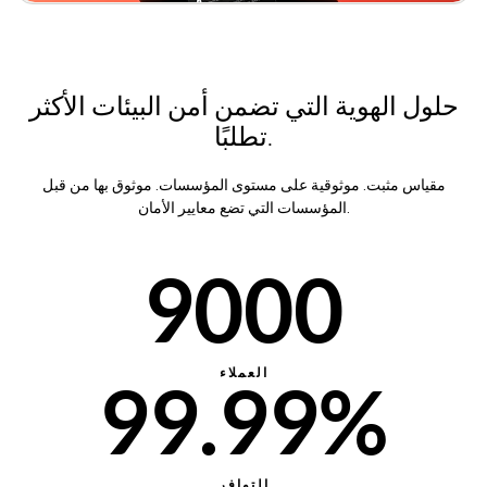
10%
6000
60%
20%
7000
حلول الهوية التي تضمن أمن البيئات الأكثر
70%
تطلبًا.
30%
8000
مقياس مثبت. موثوقية على مستوى المؤسسات. موثوق بها من قبل
المؤسسات التي تضع معايير الأمان.
80%
40%
9000
90%
50%
العملاء
99.99%
60%
التوافر