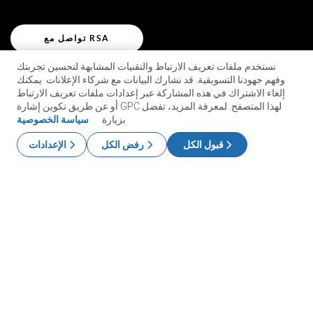
تواصل مع RSA
نستخدم ملفات تعريف الارتباط والتقنيات المشابهة لتحسين تجربتك
وفهم جهودنا التسويقية. قد نشارك البيانات مع شركاء الإعلانات. يمكنك
إلغاء الاشتراك في هذه المشاركة عبر إعدادات ملفات تعريف الارتباط
أو عن طريق تكوين إشارة GPC لهذا المتصفح. لمعرفة المزيد، تفضل
بزيارة
سياسة الخصوصية
قبول الكل
رفض الكل
الإعدادات
منتجات
إعدادات الخصوصية
آي دي بلس
الحلول
سكيور آي دي (SecurID)
استخدم نظام الدخول بدون كلمة مرور
الموارد
الحوكمة ودورة الحياة
المصادقة متعددة العوامل
جميع الموارد
الدعم
الحوكمة
المدونة
دعم فني