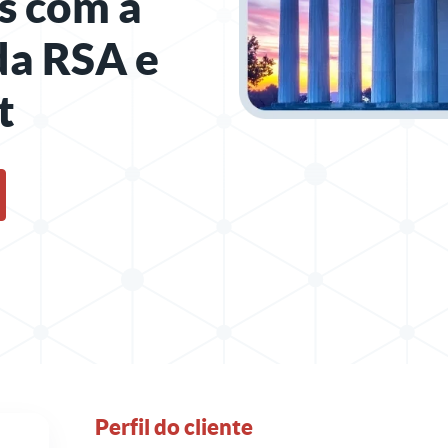
s com a
da RSA e
t
artilhamento em X
r relatório no LinkedIn
Perfil do cliente