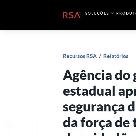
Pular para o conteúdo
SOLUÇÕES
PRODUT
Início
Recursos RSA
/
Relatórios
Agência do
estadual ap
segurança d
da força de 