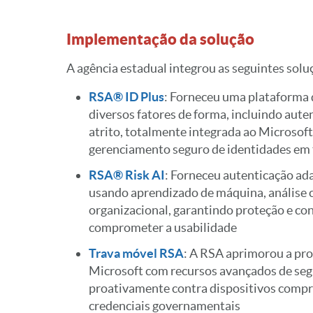
Implementação da solução
A agência estadual integrou as seguintes solu
RSA® ID Plus
: Forneceu uma plataforma 
diversos fatores de forma, incluindo aut
atrito, totalmente integrada ao Microsoft
gerenciamento seguro de identidades em 
RSA® Risk AI
: Forneceu autenticação ad
usando aprendizado de máquina, análise
organizacional, garantindo proteção e c
comprometer a usabilidade
Trava móvel RSA
: A RSA aprimorou a pr
Microsoft com recursos avançados de s
proativamente contra dispositivos comp
credenciais governamentais