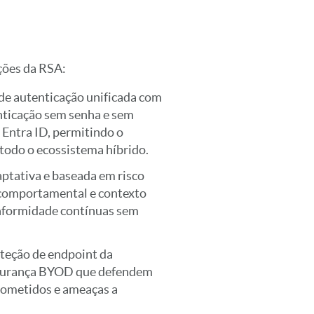
ções da RSA:
de autenticação unificada com
enticação sem senha e sem
 Entra ID, permitindo o
todo o ecossistema híbrido.
aptativa e baseada em risco
 comportamental e contexto
onformidade contínuas sem
oteção de endpoint da
egurança BYOD que defendem
rometidos e ameaças a