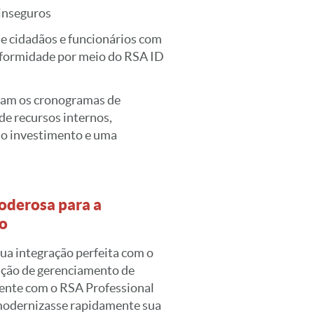
inseguros
e cidadãos e funcionários com
onformidade por meio do RSA ID
aram os cronogramas de
e recursos internos,
do investimento e uma
oderosa para a
no
sua integração perfeita com o
ução de gerenciamento de
amente com o RSA Professional
 modernizasse rapidamente sua