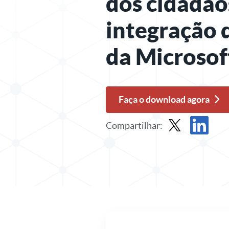
dos cidadão
integração 
da Microsof
Faça o download agora
Compartilhar:
Relatório de comp
Compartilha