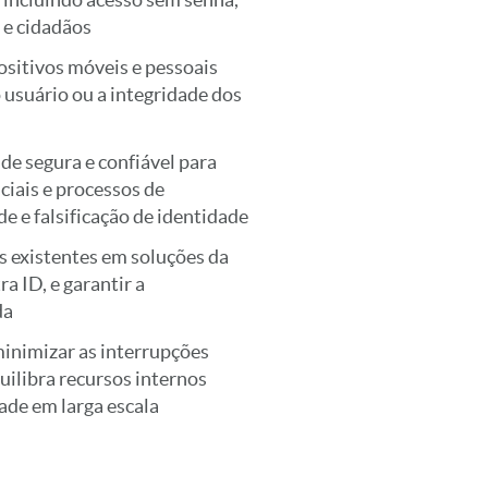
 e cidadãos
ositivos móveis e pessoais
suário ou a integridade dos
de segura e confiável para
ciais e processos de
e e falsificação de identidade
s existentes em soluções da
a ID, e garantir a
da
minimizar as interrupções
ilibra recursos internos
ade em larga escala