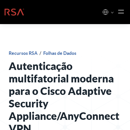
Pular para o conteúdo
Início
Recursos RSA
/
Folhas de Dados
Autenticação
multifatorial moderna
para o Cisco Adaptive
Security
Appliance/AnyConnect
VPN