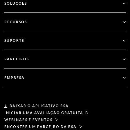
SOLUÇÕES
SecurID
Adote o acesso sem senha
RECURSOS
Governança & Ciclo de Vida
Autenticação Multifator
Todos os Recursos
SUPORTE
Governo
Blog
Suporte técnico
Serviços financeiros
PARCEIROS
Webinares e Eventos
Suporte ao Cliente
Localizador de parceiros
RSA + Microsoft
Documentação
EMPRESA
Torne-se um parceiro
Sobre a RSA
Portal do parceiro
Liderança
BAIXAR O APLICATIVO RSA
INICIAR UMA AVALIAÇÃO GRATUITA
Notícias e imprensa
WEBINARS E EVENTOS
ENCONTRE UM PARCEIRO DA RSA