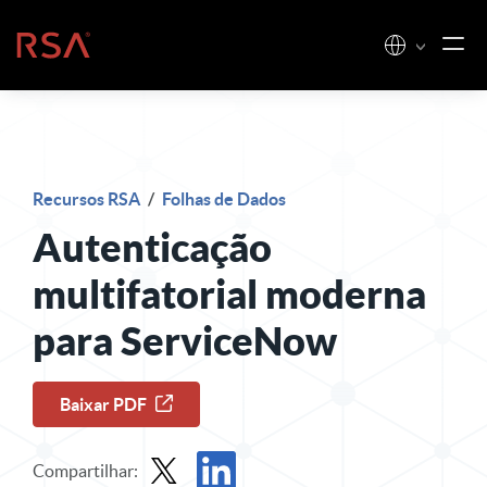
Pular para o conteúdo
Início
Recursos RSA
/
Folhas de Dados
Autenticação
multifatorial moderna
para ServiceNow
Baixar PDF
Compartilhar: