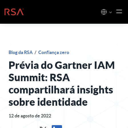
Pular para o conteúdo
Início
Blog da RSA
/
Confiança zero
Prévia do Gartner IAM
Summit: RSA
compartilhará insights
sobre identidade
12 de agosto de 2022