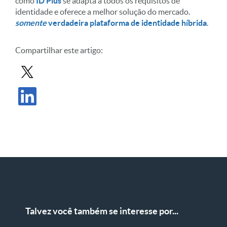
como
ID Plus
se adapta a todos os requisitos de
identidade e oferece a melhor solução do mercado.
somente
verdadeira plataforma de identidade híbrida
.
Compartilhar este artigo:
Compartilhar postagem no X
Compartilhar publicação no LinkedIn
Talvez você também se interesse por...