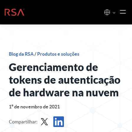
Pular para o conteúdo
Início
Blog da RSA
/
Produtos e soluções
Gerenciamento de
tokens de autenticação
de hardware na nuvem
1º de novembro de 2021
Compartilhar: