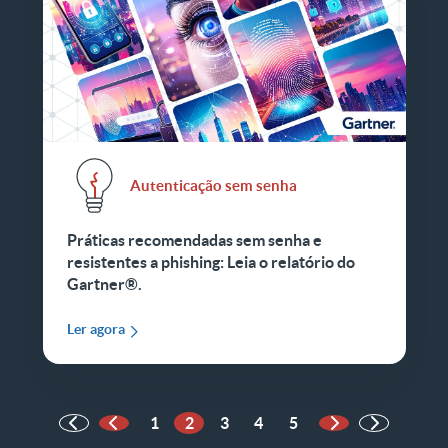
Autenticação sem senha
Práticas recomendadas sem senha e
resistentes a phishing: Leia o relatório do
Gartner®.
Ler agora
1
2
3
4
5
Página anterior
Próxima página