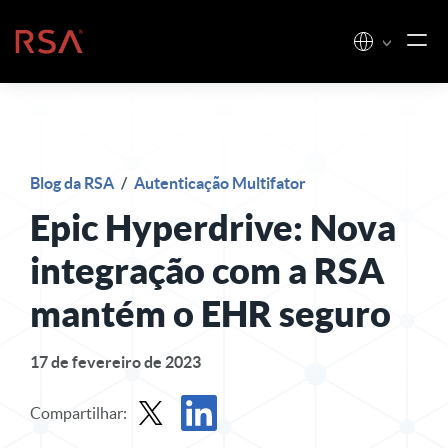
Pular para o conteúdo
Início
Blog da RSA
/
Autenticação Multifator
Epic Hyperdrive: Nova
integração com a RSA
mantém o EHR seguro
17 de fevereiro de 2023
Compartilhar: