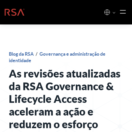
Pular para o conteúdo
Início
Blog da RSA
/
Governança e administração de
identidade
As revisões atualizadas
da RSA Governance &
Lifecycle Access
aceleram a ação e
reduzem o esforço