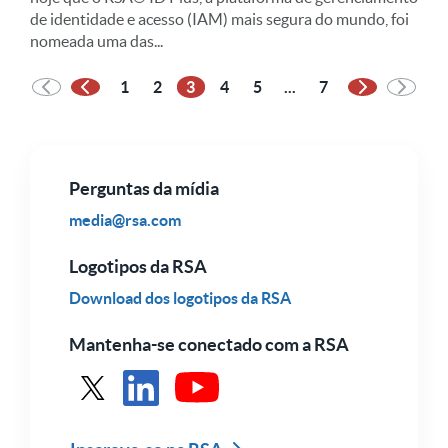
de identidade e acesso (IAM) mais segura do mundo, foi
nomeada uma das...
1
2
3
4
5
...
7
Página anterior
Próxima pág
Perguntas da mídia
media@rsa.com
Logotipos da RSA
Download dos logotipos da RSA
Mantenha-se conectado com a RSA
Consulte RSA em X
Veja a RSA no LinkedIn
Veja a RSA no YouTube