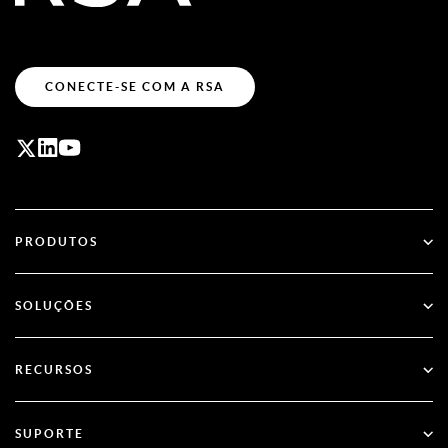
CONECTE-SE COM A RSA
PRODUTOS
ID Plus
SOLUÇÕES
SecurID
Adote o acesso sem senha
RECURSOS
Governança & Ciclo de Vida
Autenticação Multifator
Todos os Recursos
SUPORTE
Governo