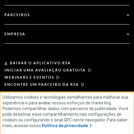
Blog
Suporte técnico
Serviços financeiros
PARCEIROS
Webinares e Eventos
Suporte ao Cliente
Localizador de parceiros
RSA + Microsoft
Documentação
EMPRESA
Torne-se um parceiro
Sobre a RSA
Portal do parceiro
Liderança
BAIXAR O APLICATIVO RSA
INICIAR UMA AVALIAÇÃO GRATUITA
Notícias e imprensa
WEBINARS E EVENTOS
ENCONTRE UM PARCEIRO DA RSA
Recursos
Utilizamos cookies e tecnologias semelhantes para melhorar sua
experiência e para avaliar nossos esforços de marketing.
TERMOS DE USO
POLÍTICA DE PRIVACIDADE
Carreiras
Podemos compartilhar dados com parceiros de publicidade. Você
CONTRATOS PADRÃO
PRINCÍPIOS DO FORNECEDOR
pode desativar esse compartilhamento nas configurações de
CADEIA DE SUPRIMENTOS ÉTICA
ESG
cookies ou configurando o sinal GPC neste navegador. Para saber
mais, acesse nosso
Política de privacidade