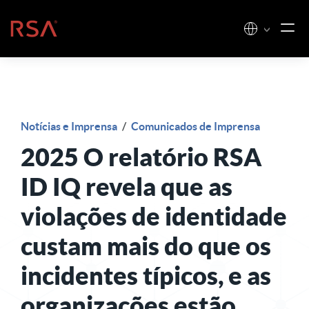
Pular para o conteúdo
Início
Notícias e Imprensa
/
Comunicados de Imprensa
2025 O relatório RSA
ID IQ revela que as
violações de identidade
custam mais do que os
incidentes típicos, e as
organizações estão