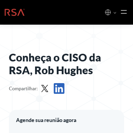
Pular para o conteúdo
Início
Conheça o CISO da
RSA, Rob Hughes
Compartilhar:
Participação em X
Compartilhar no LinkedIn
Agende sua reunião agora