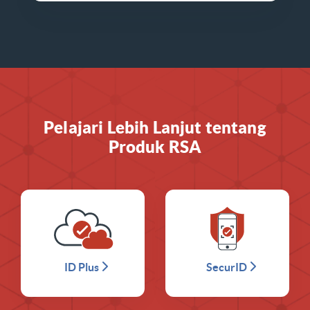
Pelajari Lebih Lanjut tentang
Produk RSA
ID Plus
SecurID