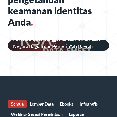
keamanan identitas
Anda
.
Keamanan Identitas yang Aman, Sesuai
Peraturan, dan Tangguh untuk Pemerintah
Negara Bagian dan Pemerintah Daerah
Semua
Lembar Data
Ebooks
Infografis
Webinar Sesuai Permintaan
Laporan