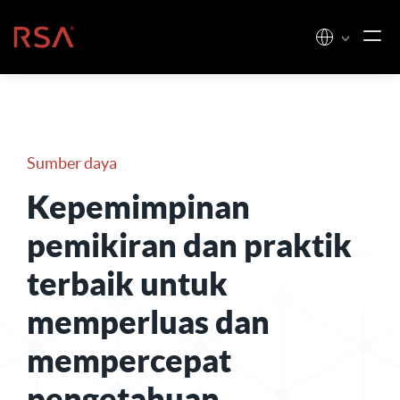
Loncat ke konten
Beranda
Sumber daya
Kepemimpinan
pemikiran dan praktik
terbaik untuk
memperluas dan
mempercepat
pengetahuan