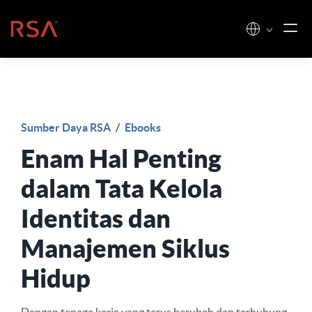
Loncat ke konten
Beranda
Sumber Daya RSA
/
Ebooks
Enam Hal Penting
dalam Tata Kelola
Identitas dan
Manajemen Siklus
Hidup