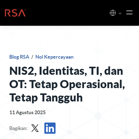
Loncat ke konten
Beranda
Blog RSA
/
Nol Kepercayaan
NIS2, Identitas, TI, dan
OT: Tetap Operasional,
Tetap Tangguh
11 Agustus 2025
Bagikan: