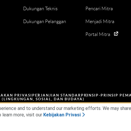
Dukungan Teknis
Pencari Mitra
Dukungan Pelanggan
Menjadi Mitra
Portal Mitra
JAKAN PRIVASI
PERJANJIAN STANDAR
PRINSIP-PRINSIP PEM
G (LINGKUNGAN, SOSIAL, DAN BUDAYA)
erience and to understand our marketing efforts. We may share d
 learn more, visit our
Kebijakan Privasi
Hak cipta dilindungi undang-undang.