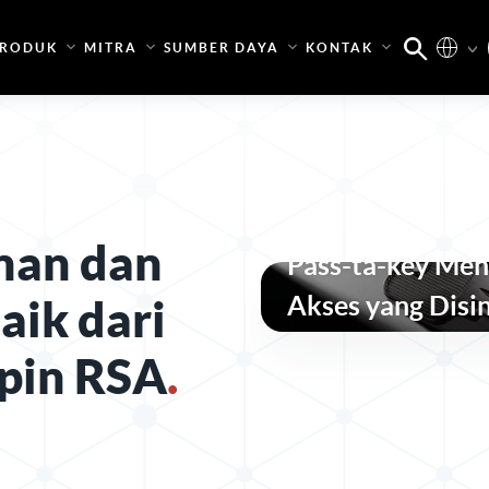
RODUK
MITRA
SUMBER DAYA
KONTAK
Apa yang Diungk
nan dan
Pass-ta-key Men
Akses yang Disi
aik dari
pin RSA
.