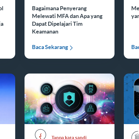
ol
Bagaimana Penyerang
Me
Melewati MFA dan Apa yang
ya
ja
Dapat Dipelajari Tim
Keamanan
Baca Sekarang
Ba
Tanpa kata sandi