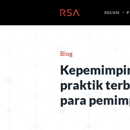
Loncat ke konten
Beranda
SOLUSI
P
Blog
Kepemimpi
praktik terb
para pemim