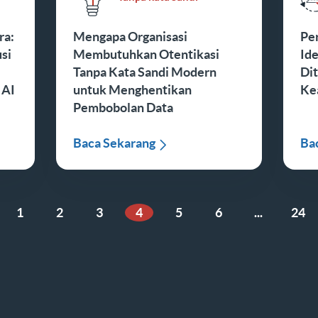
ra:
Mengapa Organisasi
Pe
si
Membutuhkan Otentikasi
Ide
Tanpa Kata Sandi Modern
Di
 AI
untuk Menghentikan
Ke
Pembobolan Data
Baca Sekarang
Ba
1
2
3
4
5
6
...
24
 Sebelumnya