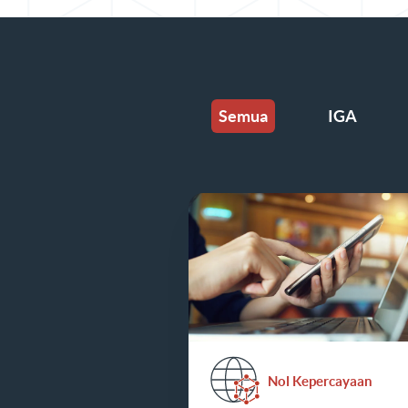
Semua
IGA
Nol Kepercayaan