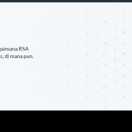
bagaimana RSA
, di mana pun.