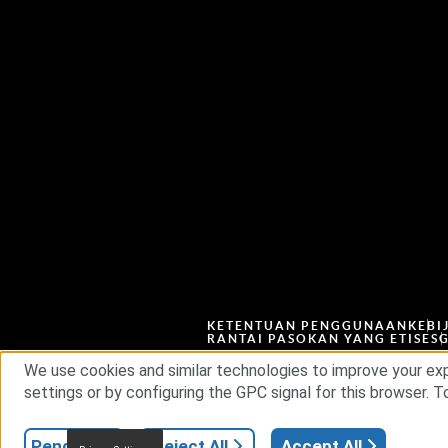
KETENTUAN PENGGUNAAN
KEBI
RANTAI PASOKAN YANG ETIS
ES
We use cookies and similar technologies to improve your exp
settings or by configuring the GPC signal for this browser. To
© 2026 RSA Security USA LLC atau afiliasinya. 
Pengaturan
Reject All
Accept All