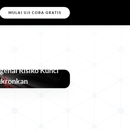
MULAI UJI COBA GRATIS
ap oleh Serangan
genai Risiko Kunci
nkronkan