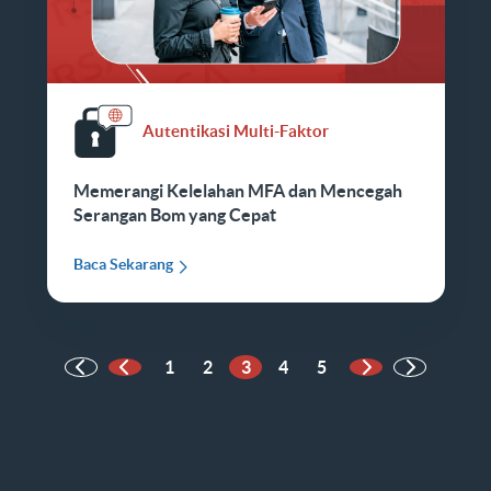
Autentikasi Multi-Faktor
Memerangi Kelelahan MFA dan Mencegah
Serangan Bom yang Cepat
Baca Sekarang
1
2
3
4
5
Halaman Sebelumnya
Halaman Beriku