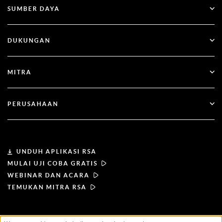
SUMBER DAYA
Tata Kelola & Siklus Hidup
Autentikasi Multi-Faktor
Semua Sumber Daya
DUKUNGAN
Pemerintah
Blog
Dukungan Teknis
Jasa Keuangan
MITRA
Webinar & Acara
Dukungan Pelanggan
Pencari Mitra
RSA + Microsoft
Dokumentasi
PERUSAHAAN
Menjadi Mitra
Tentang RSA
Portal Mitra
Kepemimpinan
UNDUH APLIKASI RSA
MULAI UJI COBA GRATIS
Berita & Pers
WEBINAR DAN ACARA
TEMUKAN MITRA RSA
Sumber daya
KETENTUAN PENGGUNAAN