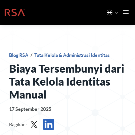
Loncat ke konten
Beranda
Blog RSA
/
Tata Kelola & Administrasi Identitas
Biaya Tersembunyi dari
Tata Kelola Identitas
Manual
17 September 2025
Bagikan: