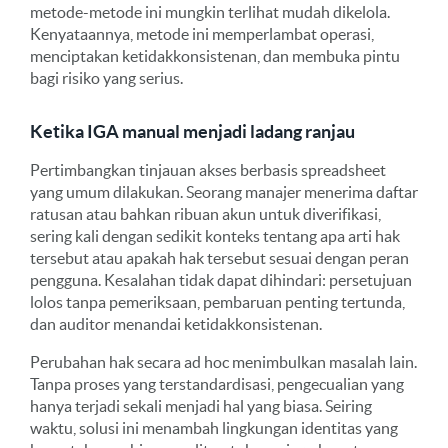
metode-metode ini mungkin terlihat mudah dikelola.
Kenyataannya, metode ini memperlambat operasi,
menciptakan ketidakkonsistenan, dan membuka pintu
bagi risiko yang serius.
Ketika IGA manual menjadi ladang ranjau
Pertimbangkan tinjauan akses berbasis spreadsheet
yang umum dilakukan. Seorang manajer menerima daftar
ratusan atau bahkan ribuan akun untuk diverifikasi,
sering kali dengan sedikit konteks tentang apa arti hak
tersebut atau apakah hak tersebut sesuai dengan peran
pengguna. Kesalahan tidak dapat dihindari: persetujuan
lolos tanpa pemeriksaan, pembaruan penting tertunda,
dan auditor menandai ketidakkonsistenan.
Perubahan hak secara ad hoc menimbulkan masalah lain.
Tanpa proses yang terstandardisasi, pengecualian yang
hanya terjadi sekali menjadi hal yang biasa. Seiring
waktu, solusi ini menambah lingkungan identitas yang