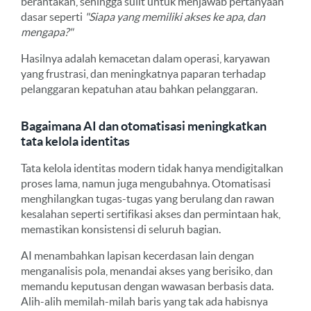
berantakan, sehingga sulit untuk menjawab pertanyaan
dasar seperti
"Siapa yang memiliki akses ke apa, dan
mengapa?"
Hasilnya adalah kemacetan dalam operasi, karyawan
yang frustrasi, dan meningkatnya paparan terhadap
pelanggaran kepatuhan atau bahkan pelanggaran.
Bagaimana AI dan otomatisasi meningkatkan
tata kelola identitas
Tata kelola identitas modern tidak hanya mendigitalkan
proses lama, namun juga mengubahnya. Otomatisasi
menghilangkan tugas-tugas yang berulang dan rawan
kesalahan seperti sertifikasi akses dan permintaan hak,
memastikan konsistensi di seluruh bagian.
AI menambahkan lapisan kecerdasan lain dengan
menganalisis pola, menandai akses yang berisiko, dan
memandu keputusan dengan wawasan berbasis data.
Alih-alih memilah-milah baris yang tak ada habisnya