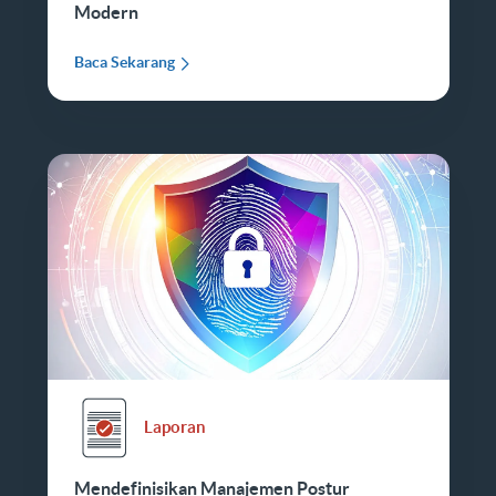
Modern
Baca Sekarang
Laporan
Mendefinisikan Manajemen Postur