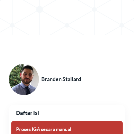
Bagikan Posting di X
Bagikan Postingan di LinkedIn
Branden Stallard
Daftar Isi
Proses IGA secara manual