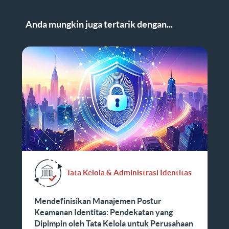
Anda mungkin juga tertarik dengan...
Tata Kelola & Administrasi Identitas
Mendefinisikan Manajemen Postur
Keamanan Identitas: Pendekatan yang
Dipimpin oleh Tata Kelola untuk Perusahaan