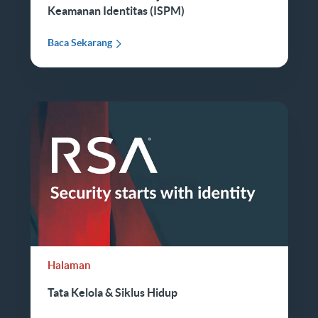
Keamanan Identitas (ISPM)
Baca Sekarang
Halaman
Tata Kelola & Siklus Hidup