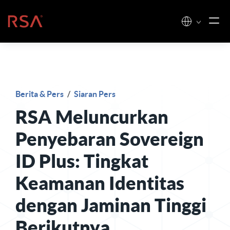
Loncat ke konten
Beranda
Berita & Pers
/
Siaran Pers
RSA Meluncurkan
Penyebaran Sovereign
ID Plus: Tingkat
Keamanan Identitas
dengan Jaminan Tinggi
Berikutnya