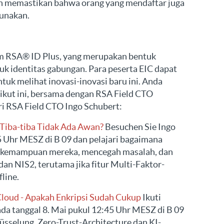
n memastikan bahwa orang yang mendaftar juga
unakan.
alam RSA® ID Plus, yang merupakan bentuk
tuk identitas gabungan. Para peserta EIC dapat
tuk melihat inovasi-inovasi baru ini. Anda
rikut ini, bersama dengan RSA Field CTO
ri RSA Field CTO Ingo Schubert:
 Tiba-tiba Tidak Ada Awan?
Besuchen Sie Ingo
5 Uhr MESZ di B 09 dan pelajari bagaimana
 kemampuan mereka, mencegah masalah, dan
 NIS2, terutama jika fitur Multi-Faktor-
fline.
loud - Apakah Enkripsi Sudah Cukup
Ikuti
ada tanggal 8. Mai pukul 12:45 Uhr MESZ di B 09
üsselung, Zero-Trust-Architecture dan KI-