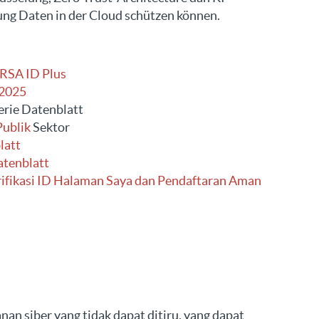
ng Daten in der Cloud schützen können.
i RSA ID Plus
 2025
erie Datenblatt
Publik
Sektor
latt
tenblatt
rifikasi ID Halaman Saya dan Pendaftaran Aman
n siber yang tidak dapat ditiru, yang dapat