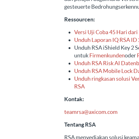
gesteuerte Bedrohungserkennu
Ressourcen:
Versi Uji Coba 45 Hari dar
Unduh Laporan IQ RSA ID
Unduh RSA iShield Key 2 S
untuk
Firmenkunden
oder
Unduh RSA Risk AI Datenb
Unduh RSA Mobile Lock Da
Unduh ringkasan solusi Ve
RSA
Kontak:
teamrsa@axicom.com
Tentang RSA
RSA menyediakan solusi keamana