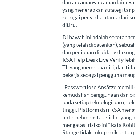
dan ancaman-ancaman lainnya. P
yang menerapkan strategi tanp
sebagai penyedia utama dari so
ditiru.
Di bawah ini adalah sorotan t
(yang telah dipatenkan), sebua
dan penipuan di bidang dukungan
RSA Help Desk Live Verify leb
TI, yang membuka diri, dan ti
bekerja sebagai pengguna mau
"Passwortlose Ansätze memiliki
kemudahan penggunaan dan bia
pada setiap teknologi baru, sol
tinggi. Platform dari RSA men
unternehmenstaugliche, yang 
mengatasi risiko ini," kata Roh
Stange tidak cukup baik untuk 