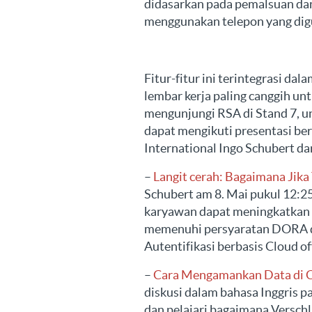
didasarkan pada pemalsuan da
menggunakan telepon yang dig
Fitur-fitur ini terintegrasi d
lembar kerja paling canggih un
mengunjungi RSA di Stand 7, un
dapat mengikuti presentasi be
International Ingo Schubert da
–
Langit cerah: Bagaimana Jika
Schubert am 8. Mai pukul 12:2
karyawan dapat meningkatkan
memenuhi persyaratan DORA dan
Autentifikasi berbasis Cloud of
–
Cara Mengamankan Data di C
diskusi dalam bahasa Inggris p
dan pelajari bagaimana Verschl