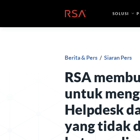
Loncat ke konten
Beranda
SOLUSI
P
Berita & Pers
/
Siaran Pers
RSA membut
untuk meng
Helpdesk d
yang tidak 