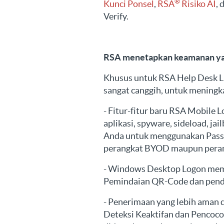
®
Kunci Ponsel
,
RSA
Risiko AI
,
Verify.
RSA menetapkan keamanan yan
Khusus untuk RSA Help Desk Li
sangat canggih, untuk meningk
- Fitur-fitur baru RSA Mobile 
aplikasi, spyware, sideload, j
Anda untuk menggunakan Passk
perangkat BYOD maupun perangk
- Windows Desktop Logon memu
Pemindaian QR-Code dan pend
- Penerimaan yang lebih aman 
Deteksi Keaktifan dan Pencoco