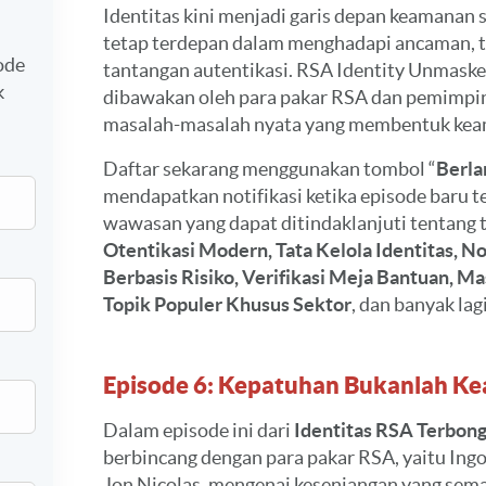
Identitas kini menjadi garis depan keamanan s
tetap terdepan dalam menghadapi ancaman, 
ode
tantangan autentikasi. RSA Identity Unmaske
k
dibawakan oleh para pakar RSA dan pemimpi
masalah-masalah nyata yang membentuk keama
Daftar sekarang menggunakan tombol “
Berla
mendapatkan notifikasi ketika episode baru 
wawasan yang dapat ditindaklanjuti tentang 
Otentikasi Modern, Tata Kelola Identitas, N
Berbasis Risiko, Verifikasi Meja Bantuan, Mas
Topik Populer Khusus Sektor
, dan banyak lagi
Episode 6: Kepatuhan Bukanlah K
Dalam episode ini dari
Identitas RSA Terbon
berbincang dengan para pakar RSA, yaitu Ingo 
Jon Nicolas, mengenai kesenjangan yang sem