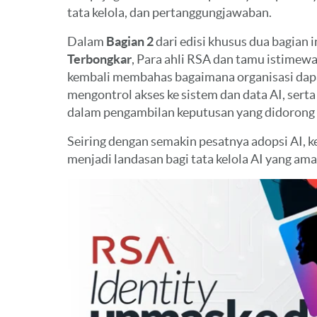
dari sekadar kepatuhan yang bersifat formali
tata kelola, dan pertanggungjawaban.
membutuhkan kontrol berkelanjutan atas ident
Dalam
Bagian 2
dari edisi khusus dua bagian i
Dalam episode ini, kita akan mengkaji kesenj
Terbongkar
, Para ahli RSA dan tamu istimewa
antara kepatuhan dan keamanan di dunia nyat
kembali membahas bagaimana organisasi dapa
mengapa keamanan identitas kini menjadi hal 
mengontrol akses ke sistem dan data AI, se
harapan regulasi modern.
dalam pengambilan keputusan yang didorong 
Nama saya Frank Schubert, dan hari ini saya di
Seiring dengan semakin pesatnya adopsi AI, 
dari tim teknik kami, Jon Nicolas dari tim Alian
menjadi landasan bagi tata kelola AI yang am
Schubert dari tim teknik penjualan.
Baiklah, mari kita mulai. Mari kita mulai den
besar — mengapa kepatuhan tidak sama deng
INGO SCHUBERT:
Jadi, salah satu masalahnya—meski bukan sa
persyaratan regulasi sering kali bersifat cuku
untuk interpretasi. Selain itu, dalam banyak k