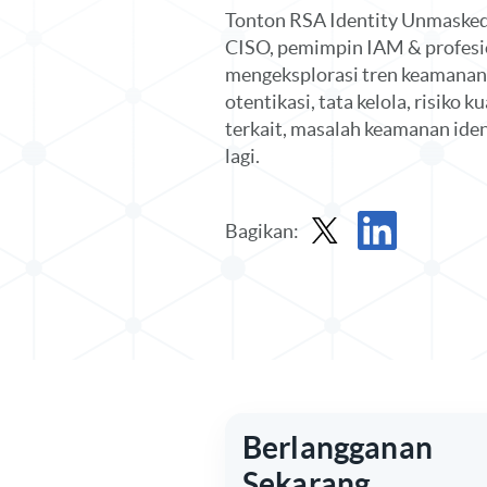
Tonton RSA Identity Unmasked 
CISO, pemimpin IAM & profesi
mengeksplorasi tren keamanan i
otentikasi, tata kelola, risiko 
terkait, masalah keamanan iden
lagi.
Bagikan:
Bagikan di X
Bagikan di Linked
Berlangganan
Sekarang