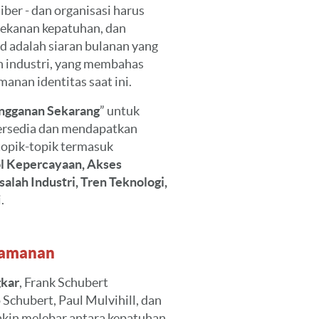
iber - dan organisasi harus
tekanan kepatuhan, dan
d adalah siaran bulanan yang
n industri, yang membahas
nan identitas saat ini.
ngganan Sekarang
” untuk
tersedia dan mendapatkan
topik-topik termasuk
ol Kepercayaan, Akses
alah Industri, Tren Teknologi,
.
eamanan
gkar
, Frank Schubert
Schubert, Paul Mulvihill, dan
akin melebar antara kepatuhan