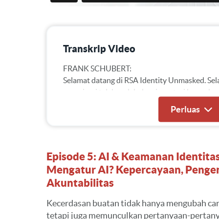
Transkrip Video
FRANK SCHUBERT:
Selamat datang di RSA Identity Unmasked. Se
organisasi telah melakukan investasi besar-b
kepatuhan yang dirancang untuk menunjukkan
Perluas
mengurangi risiko, dan memenuhi persyaratan 
insiden pelanggaran keamanan baru-baru ini 
yang tidak menyenangkan.
Episode 5: AI & Keamanan Identita
Lulus audit belum tentu berarti sistem tersebu
Mengatur AI? Kepercayaan, Pengen
hanya berfokus pada bukti, proses, dan validasi
Akuntabilitas
sementara risiko identitas yang sesungguhnya 
Akses yang berlebihan, visibilitas tata kelola y
Kecerdasan buatan tidak hanya mengubah cara
dalam lingkungan yang dinamis — keamanan 
tetapi juga memunculkan pertanyaan-pertany