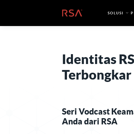
Loncat ke konten
Beranda
SOLUSI
P
Identitas R
Terbongkar
Seri Vodcast Keam
Anda dari RSA