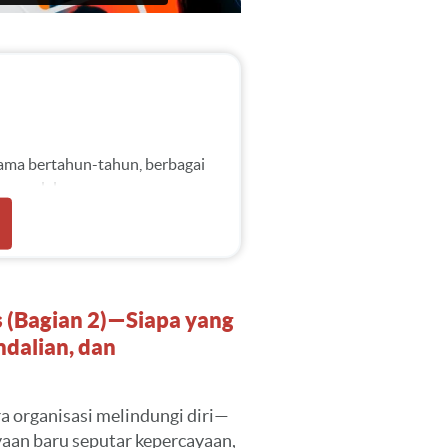
lama bertahun-tahun, berbagai
esaran dalam program
 adanya pengendalian,
regulasi. Namun, serangkaian
telah mengungkap kenyataan
s (Bagian 2)—Siapa yang
t aman. Seringkali, kepatuhan
dalian, dan
 pada titik waktu tertentu,
terus berkembang di baliknya.
ang buruk, serta kontrol statis
 organisasi melindungi diri—
modern membutuhkan lebih
aan baru seputar kepercayaan,