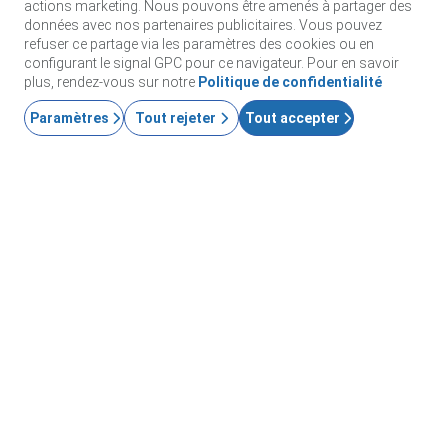
actions marketing. Nous pouvons être amenés à partager des
données avec nos partenaires publicitaires. Vous pouvez
refuser ce partage via les paramètres des cookies ou en
configurant le signal GPC pour ce navigateur. Pour en savoir
plus, rendez-vous sur notre
Politique de confidentialité
PRODUITS
Paramètres
Tout rejeter
Tout accepter
Paramètres de confidentialité
ID Plus
SOLUTIONS
SecurID
Passez au mode sans mot de passe
RESSOURCES
Gouvernance et cycle de vie
Authentification multifactorielle
Toutes les ressources
SOUTIEN
Gouvernement
Blog
Soutien technique
Services financiers
PARTENAIRES
Webinaires et événements
Soutien à la clientèle
RSA + Microsoft
Recherche de partenaires
Documentation
ENTREPRISE