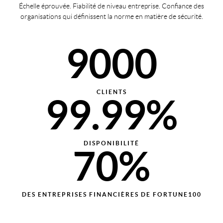
30%
Échelle éprouvée. Fiabilité de niveau entreprise. Confiance des
8000
organisations qui définissent la norme en matière de sécurité.
80%
40%
9000
90%
50%
CLIENTS
99.99%
60%
DISPONIBILITÉ
70%
DES ENTREPRISES FINANCIÈRES DE FORTUNE100