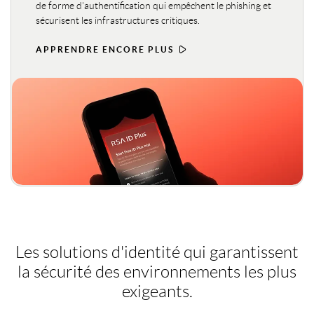
2000
20%
de forme d'authentification qui empêchent le phishing et
sécurisent les infrastructures critiques.
3000
APPRENDRE ENCORE PLUS
30%
4000
40%
5000
50%
10%
6000
60%
20%
Les solutions d'identité qui garantissent
7000
la sécurité des environnements les plus
70%
exigeants.