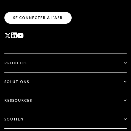
SE CONNECTER À L'ASR
PRODUITS
ID Plus
SOLUTIONS
SecurID
Passez au mode sans mot de passe
RESSOURCES
Gouvernance et cycle de vie
Authentification multifactorielle
Toutes les ressources
SOUTIEN
Gouvernement
Blog