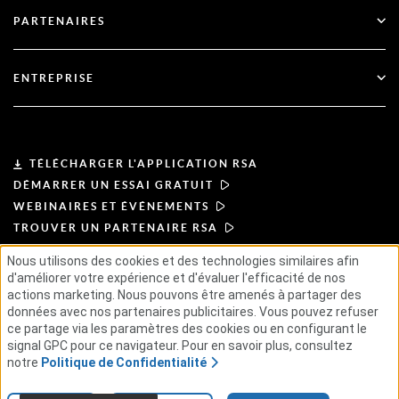
Support technique
Services financiers
PARTENAIRES
Webinaires et événements
Soutien à la clientèle
Recherche de partenaires
RSA + Microsoft
Documentation
ENTREPRISE
Devenir partenaire
À propos de l'ASR
Portail des partenaires
Leadership
TÉLÉCHARGER L'APPLICATION RSA
DÉMARRER UN ESSAI GRATUIT
Actualités et presse
WEBINAIRES ET ÉVÉNEMENTS
TROUVER UN PARTENAIRE RSA
Ressources
Nous utilisons des cookies et des technologies similaires afin
d'améliorer votre expérience et d'évaluer l'efficacité de nos
CONDITIONS D'UTILISATION
Carrières
actions marketing. Nous pouvons être amenés à partager des
POLITIQUE DE CONFIDENTIALITÉ
ACCORDS TYPES
données avec nos partenaires publicitaires. Vous pouvez refuser
PRINCIPES APPLICABLES AUX FOURNISSEURS
ce partage via les paramètres des cookies ou en configurant le
CHAÎNE D'APPROVISIONNEMENT ÉTHIQUE
GSE
signal GPC pour ce navigateur. Pour en savoir plus, consultez
notre
Politique de Confidentialité