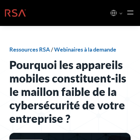
Skip to content
Accueil
Ressources RSA
/
Webinaires à la demande
Pourquoi les appareils
mobiles constituent-ils
le maillon faible de la
cybersécurité de votre
entreprise ?